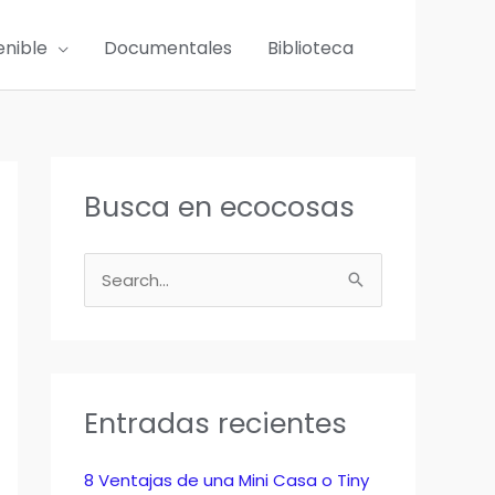
enible
Documentales
Biblioteca
Busca en ecocosas
B
u
s
c
a
Entradas recientes
r
p
8 Ventajas de una Mini Casa o Tiny