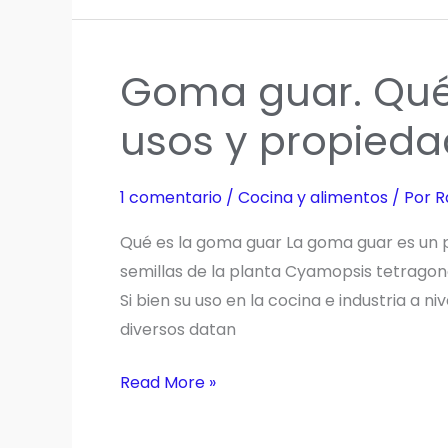
para
una
Súper
Goma guar. Qué 
Salud
usos y propied
1 comentario
/
Cocina y alimentos
/ Por
R
Qué es la goma guar La goma guar es un po
semillas de la planta Cyamopsis tetragono
Si bien su uso en la cocina e industria a n
diversos datan
Goma
Read More »
guar.
Qué