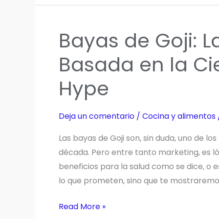
es
y
Bayas de Goji: L
cuáles
son
Basada en la Ci
sus
Hype
usos
y
propiedades
Deja un comentario
/
Cocina y alimentos
Las bayas de Goji son, sin duda, uno de l
década. Pero entre tanto marketing, es l
beneficios para la salud como se dice, o 
lo que prometen, sino que te mostraremos
Bayas
Read More »