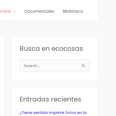
enible
Documentales
Biblioteca
Busca en ecocosas
B
u
s
c
a
Entradas recientes
r
p
¿Tiene sentido imprimir fotos en la