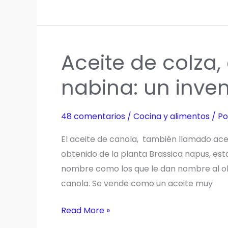
de
Goji:
La
Guía
Aceite de colza,
Definitiva
Basada
nabina: un inve
en
la
48 comentarios
/
Cocina y alimentos
/ P
Ciencia
Más
El aceite de canola, también llamado acei
Allá
obtenido de la planta Brassica napus, es
del
nombre como los que le dan nombre al ole
Hype
canola. Se vende como un aceite muy
Aceite
Read More »
de