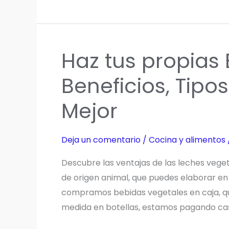
Líquido:
Descubriendo
el
Haz tus propias
Aceite
de
Beneficios, Tipo
Oliva
Mejor
Ecológico
y
el
Deja un comentario
/
Cocina y alimentos
Legado
de
Descubre las ventajas de las leches vegeta
MuelOliva
de origen animal, que puedes elaborar en
compramos bebidas vegetales en caja, q
medida en botellas, estamos pagando casi