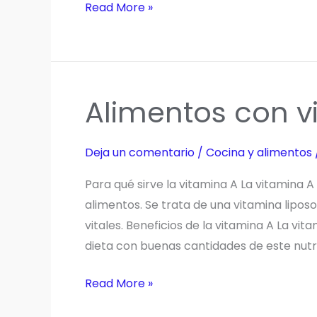
Haz
Read More »
tus
propias
Bebidas
Vegetales:
Alimentos con v
Beneficios,
Tipos
y
Deja un comentario
/
Cocina y alimentos
Cómo
Para qué sirve la vitamina A La vitamina 
Elegir
alimentos. Se trata de una vitamina lipo
la
vitales. Beneficios de la vitamina A La vita
Mejor
dieta con buenas cantidades de este nutr
Alimentos
Read More »
con