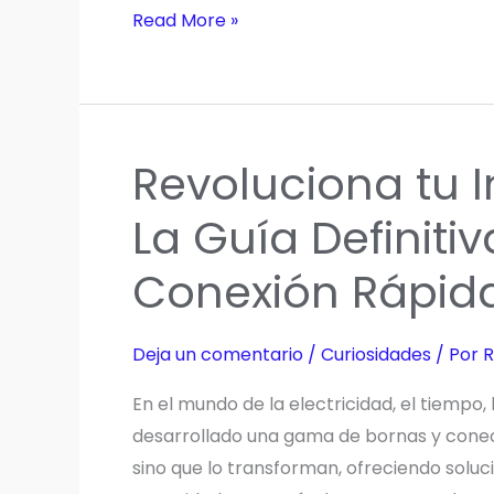
Descubre
Read More »
las
Bornas
WAGO:
El
Revoluciona tu I
Futuro
Sencillo
La Guía Definiti
y
Conexión Rápi
Seguro
de
las
Deja un comentario
/
Curiosidades
/ Por
R
Conexiones
Eléctricas
En el mundo de la electricidad, el tiempo, 
desarrollado una gama de bornas y conecto
sino que lo transforman, ofreciendo solu