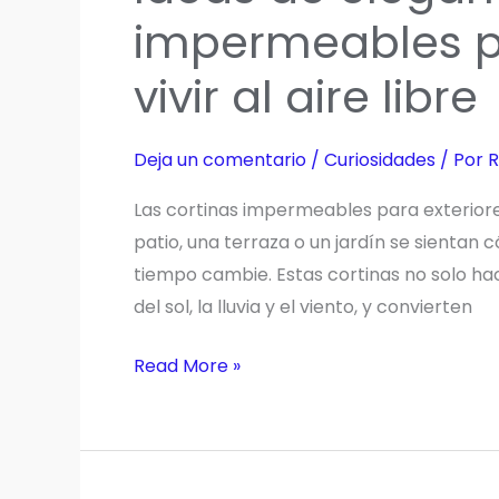
y
impermeables pa
esterilizador
vivir al aire libre
en
la
mesita
Deja un comentario
/
Curiosidades
/ Por
R
de
noche
Las cortinas impermeables para exterior
patio, una terraza o un jardín se sientan 
tiempo cambie. Estas cortinas no solo ha
del sol, la lluvia y el viento, y convierten
Ideas
Read More »
de
elegantes
cortinas
impermeables