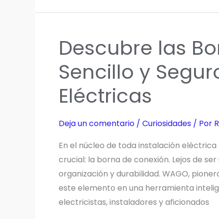
profesionales
y
sin
Descubre las Bo
complicaciones:
La
Sencillo y Segu
revolución
Eléctricas
de
las
bornas
Deja un comentario
/
Curiosidades
/ Por
R
WAGO
En el núcleo de toda instalación eléctri
crucial: la borna de conexión. Lejos de ser
organización y durabilidad. WAGO, pioner
este elemento en una herramienta intelige
electricistas, instaladores y aficionados