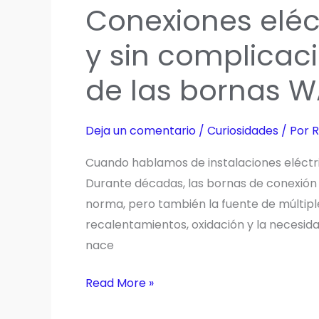
Conexiones eléc
para
exteriores
y sin complicaci
para
de las bornas 
vivir
al
aire
Deja un comentario
/
Curiosidades
/ Por
R
libre
Cuando hablamos de instalaciones eléctrica
Durante décadas, las bornas de conexión tr
norma, pero también la fuente de múltiple
recalentamientos, oxidación y la necesid
nace
Conexiones
Read More »
eléctricas