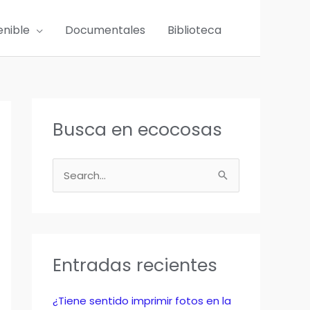
enible
Documentales
Biblioteca
Busca en ecocosas
B
u
s
c
a
Entradas recientes
r
p
¿Tiene sentido imprimir fotos en la