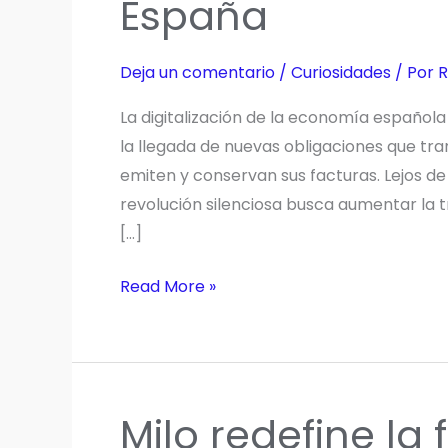
España
Deja un comentario
/
Curiosidades
/ Por
R
La digitalización de la economía española
la llegada de nuevas obligaciones que t
emiten y conservan sus facturas. Lejos de
revolución silenciosa busca aumentar la 
[…]
Todo
Read More »
sobre
la
factura
electrónica
Milo redefine la
obligatoria