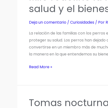
y
salud y el biene
el
Sistema
Deja un comentario
/
Curiosidades
/ Por
R
Verifactu
en
La relación de las familias con los perros
España
proteger su salud. Los perros han dejad
convertirse en un miembro más de muchas
la manera en la que entendemos su biene
Milo
Read More »
redefine
la
forma
de
Tomas nocturna
cuidar