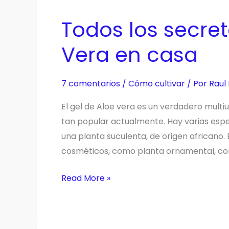
el
Todos los secret
cultivo,
las
Vera en casa
plagas,
enfermedades,
7 comentarios
/
Cómo cultivar
/ Por
Raul
semillas
y
El gel de Aloe vera es un verdadero multiu
más
tan popular actualmente. Hay varias espec
una planta suculenta, de origen africano. E
cosméticos, como planta ornamental, c
Todos
Read More »
los
secretos
para