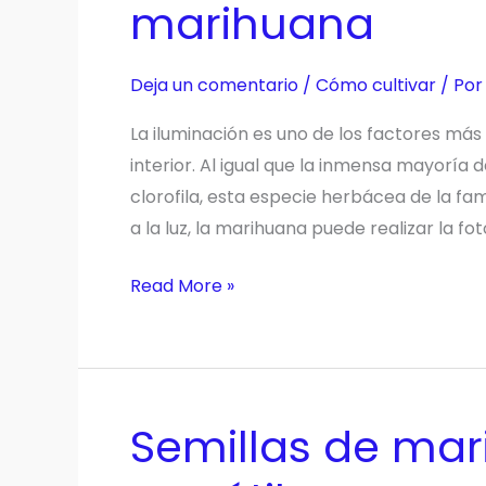
marihuana
Deja un comentario
/
Cómo cultivar
/ Po
La iluminación es uno de los factores más
interior. Al igual que la inmensa mayoría 
clorofila, esta especie herbácea de la fa
a la luz, la marihuana puede realizar la fot
Reduce
Read More »
el
consumo
de
tu
Semillas de mar
cultivo
de