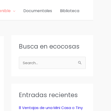
enible
Documentales
Biblioteca
Busca en ecocosas
B
u
s
c
a
Entradas recientes
r
p
8 Ventajas de una Mini Casa o Tiny