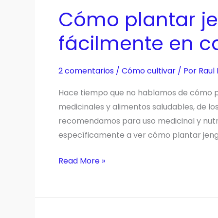
hermosa
Cómo plantar j
planta
de
fácilmente en c
boniato
2 comentarios
/
Cómo cultivar
/ Por
Raul
Hace tiempo que no hablamos de cómo pla
medicinales y alimentos saludables, de los
recomendamos para uso medicinal y nutric
específicamente a ver cómo plantar jeng
Cómo
Read More »
plantar
jengibre
en
macetas