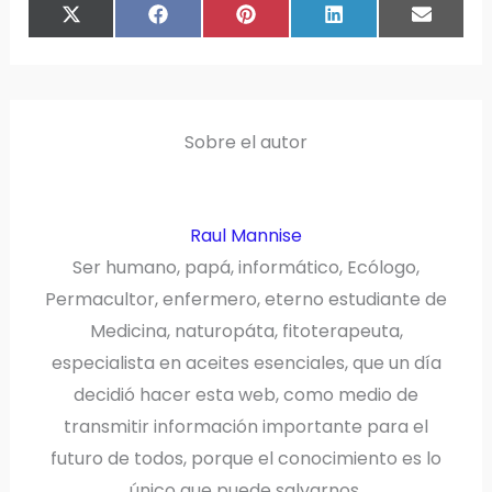
COMPARTIR
COMPARTIR
COMPARTIR
COMPARTIR
COMPAR
X
F
P
L
E
EN
EN
EN
EN
EN
(
A
I
I
M
T
C
N
N
A
W
E
T
K
I
I
B
E
E
L
T
O
R
D
T
O
E
I
E
K
S
N
R
T
)
Sobre el autor
Raul Mannise
Ser humano, papá, informático, Ecólogo,
Permacultor, enfermero, eterno estudiante de
Medicina, naturopáta, fitoterapeuta,
especialista en aceites esenciales, que un día
decidió hacer esta web, como medio de
transmitir información importante para el
futuro de todos, porque el conocimiento es lo
único que puede salvarnos.