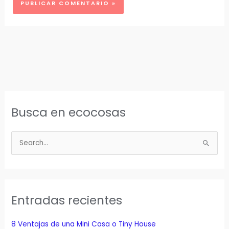
Busca en ecocosas
B
u
s
c
a
Entradas recientes
r
p
8 Ventajas de una Mini Casa o Tiny House