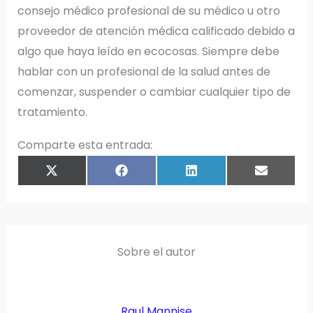
consejo médico profesional de su médico u otro
proveedor de atención médica calificado debido a
algo que haya leído en ecocosas. Siempre debe
hablar con un profesional de la salud antes de
comenzar, suspender o cambiar cualquier tipo de
tratamiento.
Comparte esta entrada:
COMPARTIR
COMPARTIR
COMPARTIR
COMPART
X
F
L
E
EN
EN
EN
EN
(
A
I
M
T
C
N
A
W
E
K
I
I
B
E
L
T
O
D
T
O
I
E
K
N
R
)
Sobre el autor
Raul Mannise