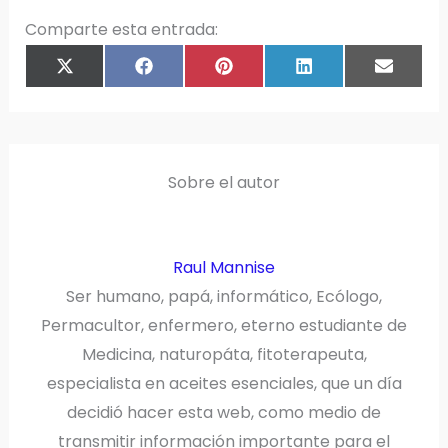
Comparte esta entrada:
COMPARTIR
COMPARTIR
COMPARTIR
COMPARTIR
COMPAR
X
F
P
L
E
EN
EN
EN
EN
EN
(
A
I
I
M
T
C
N
N
A
W
E
T
K
I
I
B
E
E
L
T
O
R
D
T
O
E
I
E
K
S
N
R
T
)
Sobre el autor
Raul Mannise
Ser humano, papá, informático, Ecólogo,
Permacultor, enfermero, eterno estudiante de
Medicina, naturopáta, fitoterapeuta,
especialista en aceites esenciales, que un día
decidió hacer esta web, como medio de
transmitir información importante para el