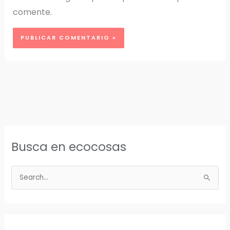
comente.
Busca en ecocosas
B
u
s
c
a