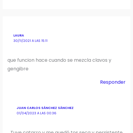
LAURA
30/11/2021 A LAS 15:11
que funcion hace cuando se mezcla clavos y
gengibre
Responder
JUAN CARLOS SÁNCHEZ SÁNCHEZ
01/04/2023 A LAS 00:36
Tuve catarro y me quedó tos seca y persistente.