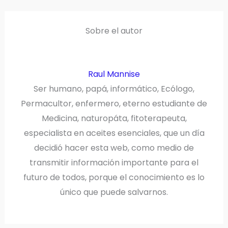
T
O
E
I
E
K
S
N
R
T
)
Sobre el autor
Raul Mannise
Ser humano, papá, informático, Ecólogo,
Permacultor, enfermero, eterno estudiante de
Medicina, naturopáta, fitoterapeuta,
especialista en aceites esenciales, que un día
decidió hacer esta web, como medio de
transmitir información importante para el
futuro de todos, porque el conocimiento es lo
único que puede salvarnos.