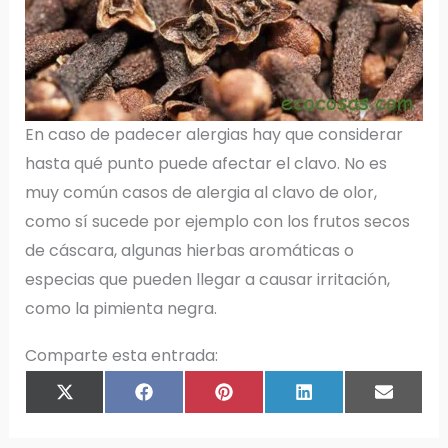
En caso de padecer alergias hay que considerar
hasta qué punto puede afectar el clavo. No es
muy común casos de alergia al clavo de olor,
como sí sucede por ejemplo con los frutos secos
de cáscara, algunas hierbas aromáticas o
especias que pueden llegar a causar irritación,
como la pimienta negra.
Comparte esta entrada:
COMPARTIR
COMPARTIR
COMPARTIR
COMPARTIR
COMPAR
X
F
P
L
E
EN
EN
EN
EN
EN
(
A
I
I
M
T
C
N
N
A
W
E
T
K
I
I
B
E
E
L
T
O
R
D