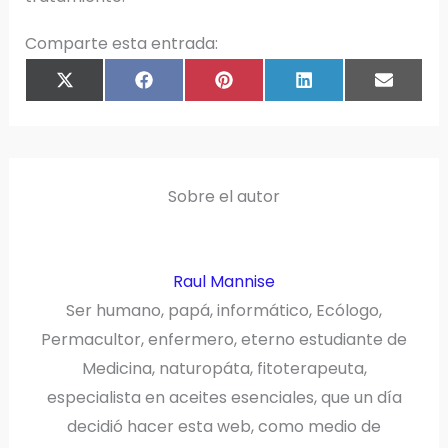
Comparte esta entrada:
COMPARTIR
COMPARTIR
COMPARTIR
COMPARTIR
COMPAR
X
F
P
L
E
EN
EN
EN
EN
EN
(
A
I
I
M
T
C
N
N
A
W
E
T
K
I
I
B
E
E
L
T
O
R
D
T
O
E
I
E
K
S
N
R
T
)
Sobre el autor
Raul Mannise
Ser humano, papá, informático, Ecólogo,
Permacultor, enfermero, eterno estudiante de
Medicina, naturopáta, fitoterapeuta,
especialista en aceites esenciales, que un día
decidió hacer esta web, como medio de