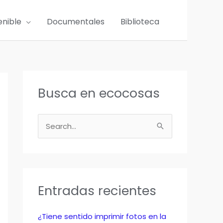
enible
Documentales
Biblioteca
Busca en ecocosas
B
u
s
c
a
Entradas recientes
r
p
¿Tiene sentido imprimir fotos en la