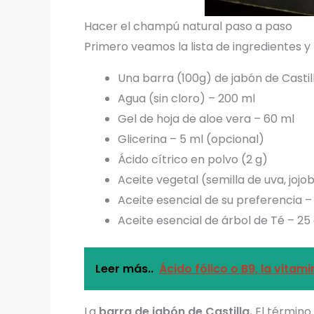
Hacer el champú natural paso a paso
Primero veamos la lista de ingredientes y 
Una barra (100g) de jabón de Castil
Agua (sin cloro) – 200 ml
Gel de hoja de aloe vera – 60 ml
Glicerina – 5 ml (opcional)
Ácido cítrico en polvo (2 g)
Aceite vegetal (semilla de uva, jojob
Aceite esencial de su preferencia –
Aceite esencial de árbol de Té – 25
Leer más..
Ácido fólico o B9, la vita
La
barra de jabón de Castilla.
El término