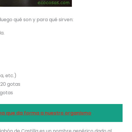
luego qué son y para qué sirven:
la.
a, etc.)
 20 gotas
 gotas
mina que da forma a nuestro organismo
 jabón de Castilla es un nombre genérico dado al