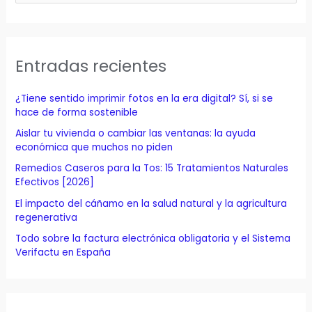
s
c
a
Entradas recientes
r
p
¿Tiene sentido imprimir fotos en la era digital? Sí, si se
o
hace de forma sostenible
r
Aislar tu vivienda o cambiar las ventanas: la ayuda
económica que muchos no piden
:
Remedios Caseros para la Tos: 15 Tratamientos Naturales
Efectivos [2026]
El impacto del cáñamo en la salud natural y la agricultura
regenerativa
Todo sobre la factura electrónica obligatoria y el Sistema
Verifactu en España