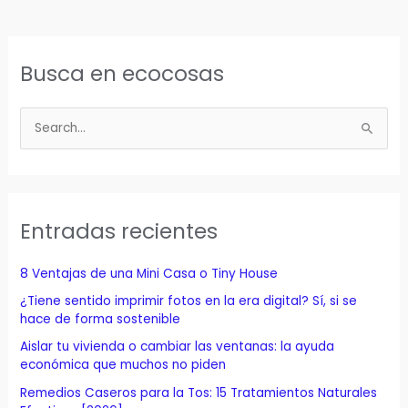
Busca en ecocosas
B
u
s
c
a
Entradas recientes
r
p
8 Ventajas de una Mini Casa o Tiny House
o
¿Tiene sentido imprimir fotos en la era digital? Sí, si se
r
hace de forma sostenible
:
Aislar tu vivienda o cambiar las ventanas: la ayuda
económica que muchos no piden
Remedios Caseros para la Tos: 15 Tratamientos Naturales