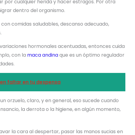
ar por cualquier herida y hacer estragos. Por otra
igrar dentro del organismo.
io con comidas saludables, descanso adecuado,
.
 variaciones hormonales acentuadas, entonces cuida
mplo, con la
maca andina
que es un óptimo regulador
dades.
en faltar en tu despensa
n orzuelo, claro, y en general, eso sucede cuando
ansancio, la derrota o la higiene, en algún momento,
var la cara al despertar, pasar las manos sucias en