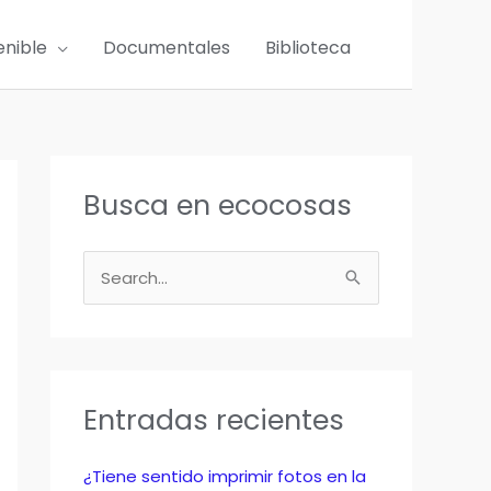
enible
Documentales
Biblioteca
Busca en ecocosas
B
u
s
c
a
Entradas recientes
r
p
¿Tiene sentido imprimir fotos en la