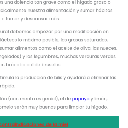
una dolencia tan grave como el hígado graso o
dicalmente nuestra alimentación y sumar hábitos
r o fumar y descansar más.
atural debemos empezar por una modificación en
s lácteos lo máximo posible, las grasas saturadas,
y sumar alimentos como el aceite de oliva, las nueces,
congelados) y las legumbres, muchas verduras verdes
r, brócoli o col de bruselas.
imula la producción de bilis y ayudará a eliminar las
rápida.
ón (con menta es genial), el de
papaya
y limón,
omelo serán muy buenos para limpiar tu hígado.
contraindicaciones de la miel