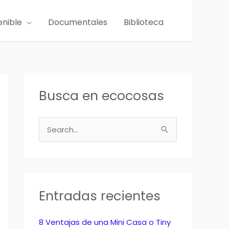
enible
Documentales
Biblioteca
Busca en ecocosas
B
u
s
c
a
Entradas recientes
r
p
8 Ventajas de una Mini Casa o Tiny