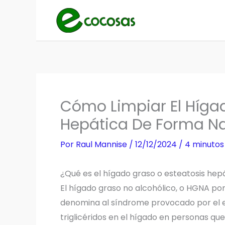
Ir
al
contenido
Cómo Limpiar El Híga
Hepática De Forma Na
Por
Raul Mannise
/
12/12/2024
/
4 minutos
¿Qué es el hígado graso o esteatosis hep
El hígado graso no alcohólico, o HGNA por 
denomina al síndrome provocado por el e
triglicéridos en el hígado en personas q