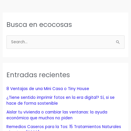
Busca en ecocosas
B
u
s
c
a
Entradas recientes
r
p
8 Ventajas de una Mini Casa o Tiny House
o
¿Tiene sentido imprimir fotos en la era digital? Sí, si se
r
hace de forma sostenible
:
Aislar tu vivienda o cambiar las ventanas: la ayuda
económica que muchos no piden
Remedios Caseros para la Tos: 15 Tratamientos Naturales