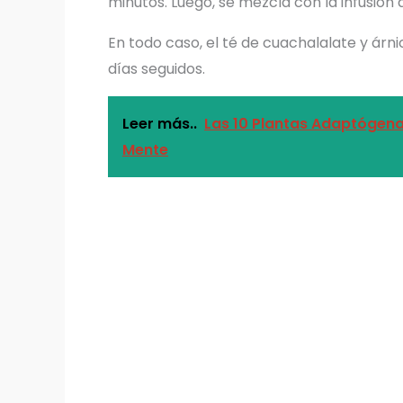
minutos. Luego, se mezcla con la infusión 
En todo caso, el té de cuachalalate y árn
días seguidos.
Leer más..
Las 10 Plantas Adaptógena
Mente