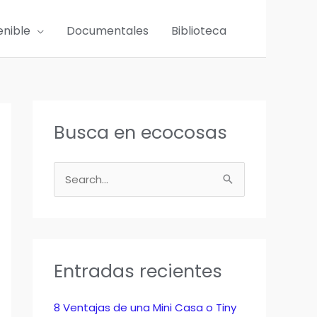
enible
Documentales
Biblioteca
Busca en ecocosas
B
u
s
c
a
Entradas recientes
r
p
8 Ventajas de una Mini Casa o Tiny