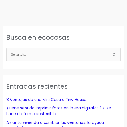
Busca en ecocosas
B
u
s
c
a
Entradas recientes
r
p
8 Ventajas de una Mini Casa o Tiny House
o
¿Tiene sentido imprimir fotos en la era digital? Sí, si se
r
hace de forma sostenible
:
Aislar tu vivienda o cambiar las ventanas: la ayuda