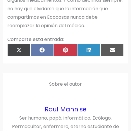
algunos medicamentos. Y como decimos siempre,
no hay que olvidarse que la información que
compartimos en Ecocosas nunca debe
reemplazar la opinión del médico.
Comparte esta entrada:
COMPARTIR
COMPARTIR
COMPARTIR
COMPARTIR
COMPAR
X
F
P
L
E
EN
EN
EN
EN
EN
(
A
I
I
M
T
C
N
N
A
W
E
T
K
I
I
B
E
E
L
T
O
R
D
T
O
E
I
E
K
S
N
R
T
)
Sobre el autor
Raul Mannise
Ser humano, papá, informático, Ecólogo,
Permacultor, enfermero, eterno estudiante de