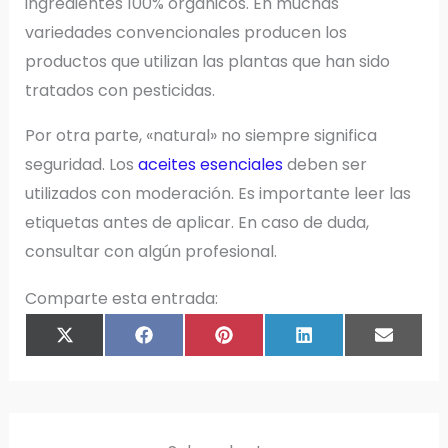
ingredientes 100% orgánicos. En muchas
variedades convencionales producen los
productos que utilizan las plantas que han sido
tratados con pesticidas.
Por otra parte, «natural» no siempre significa
seguridad. Los
aceites esenciales
deben ser
utilizados con moderación. Es importante leer las
etiquetas antes de aplicar. En caso de duda,
consultar con algún profesional.
Comparte esta entrada:
COMPARTIR
COMPARTIR
COMPARTIR
COMPARTIR
COMPAR
X
F
P
L
E
EN
EN
EN
EN
EN
(
A
I
I
M
T
C
N
N
A
W
E
T
K
I
I
B
E
E
L
T
O
R
D
T
O
E
I
E
K
S
N
R
T
)