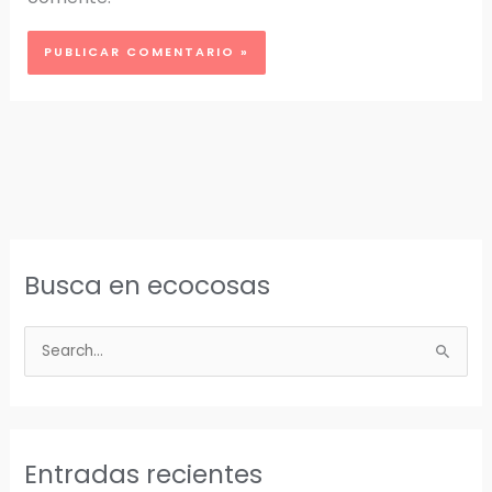
Busca en ecocosas
B
u
s
c
a
Entradas recientes
r