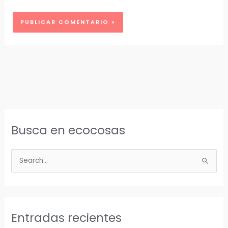
Busca en ecocosas
B
u
s
c
a
Entradas recientes
r