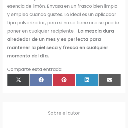
esencia de limón. Envasa en un frasco bien limpio
y emplea cuando gustes. Lo ideal es un aplicador
tipo pulverizador, pero si no se tiene uno se puede
poner en cualquier recipiente.
La mezcla dura
alrededor de un mes y es perfecta para
mantener la piel seca y fresca en cualquier
momento del día.
Comparte esta entrada:
COMPARTIR
COMPARTIR
COMPARTIR
COMPARTIR
COMPAR
X
F
P
L
E
EN
EN
EN
EN
EN
(
A
I
I
M
T
C
N
N
A
W
E
T
K
I
I
B
E
E
L
T
O
R
D
T
O
E
I
E
K
S
N
R
T
)
Sobre el autor