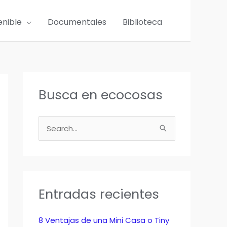
enible
Documentales
Biblioteca
Busca en ecocosas
B
u
s
c
a
Entradas recientes
r
p
8 Ventajas de una Mini Casa o Tiny