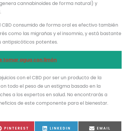
genera cannabinoides de forma natural) y
.
l CBD consumido de forma oral es efectivo también
rés como las migrañas y el insomnio, y está bastante
s antipsicóticos potentes.
de tomar agua con limón
ejuicios con el CBD por ser un producto de la
con todo el peso de un estigma basado en la
hes a los expertos en salud. No encontrarás a
eficios de este componente para el bienestar.
COMPARTIR
COMPARTIR
COMPARTIR
PINTEREST
LINKEDIN
EMAIL