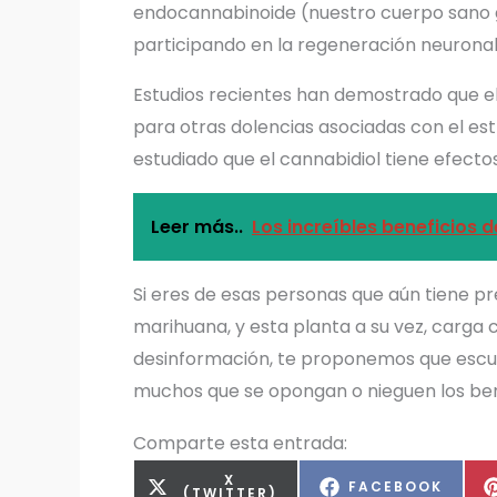
endocannabinoide (nuestro cuerpo sano 
participando en la regeneración neuronal
Estudios recientes han demostrado que e
para otras dolencias asociadas con el est
estudiado que el cannabidiol tiene efecto
Leer más..
Los increíbles beneficios 
Si eres de esas personas que aún tiene pr
marihuana, y esta planta a su vez, carga 
desinformación, te proponemos que escuc
muchos que se opongan o nieguen los ben
Comparte esta entrada:
COMPARTIR
X
COMPARTIR
FACEBOOK
EN
(TWITTER)