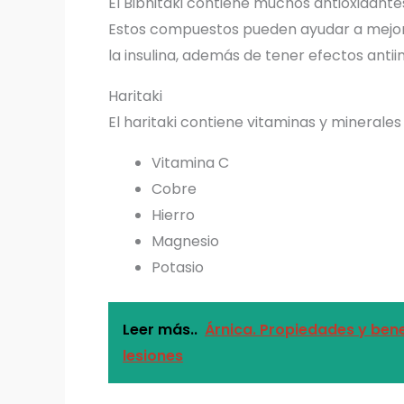
El Bibhitaki contiene muchos antioxidantes
Estos compuestos pueden ayudar a mejorar
la insulina, además de tener efectos antii
Haritaki
El haritaki contiene vitaminas y minerale
Vitamina C
Cobre
Hierro
Magnesio
Potasio
Leer más..
Árnica. Propiedades y bene
lesiones