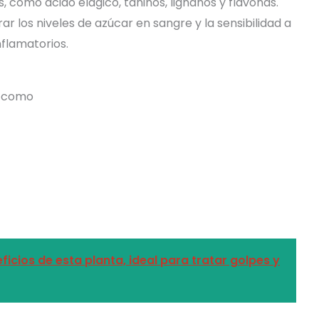
, como ácido elágico, taninos, lignanos y flavonas.
 los niveles de azúcar en sangre y la sensibilidad a
nflamatorios.
s como
ficios de esta planta, ideal para tratar golpes y