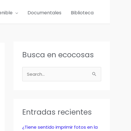
enible
Documentales
Biblioteca
Busca en ecocosas
B
u
s
c
a
Entradas recientes
r
p
¿Tiene sentido imprimir fotos en la