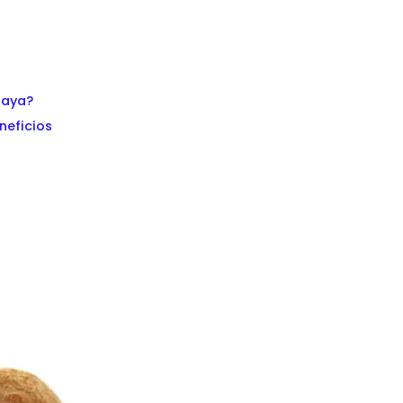
laya?
neficios