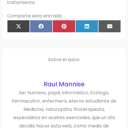
tratamiento.
Comparte esta entrada:
COMPARTIR
COMPARTIR
COMPARTIR
COMPARTIR
COMPAR
X
F
P
L
E
EN
EN
EN
EN
EN
(
A
I
I
M
T
C
N
N
A
W
E
T
K
I
I
B
E
E
L
T
O
R
D
T
O
E
I
E
K
S
N
R
T
)
Sobre el autor
Raul Mannise
Ser humano, papá, informático, Ecólogo,
Permacultor, enfermero, eterno estudiante de
Medicina, naturopáta, fitoterapeuta,
especialista en aceites esenciales, que un día
decidió hacer esta web, como medio de