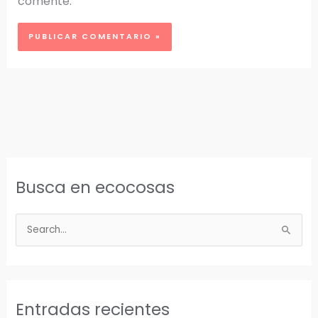
comente.
Busca en ecocosas
B
u
s
c
a
Entradas recientes