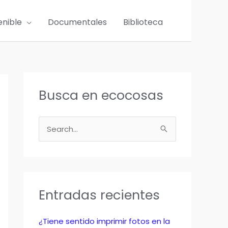
enible
Documentales
Biblioteca
Busca en ecocosas
B
u
s
c
a
Entradas recientes
r
p
¿Tiene sentido imprimir fotos en la