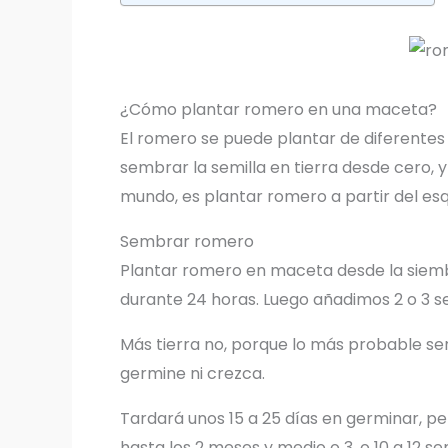
¿Cómo plantar romero en una maceta?
El romero se puede plantar de diferentes
sembrar la semilla en tierra desde cero, y 
mundo, es plantar romero a partir del esq
Sembrar romero
Plantar romero en maceta desde la siembr
durante 24 horas. Luego añadimos 2 o 3 se
Más tierra no, porque lo más probable ser
germine ni crezca.
Tardará unos 15 a 25 días en germinar, pe
hasta los 2 meses y medio o 3, o 10 a 12 s