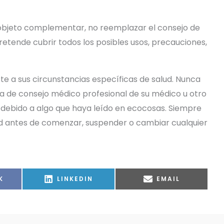
r objeto complementar, no reemplazar el consejo de
pretende cubrir todos los posibles usos, precauciones,
ste a sus circunstancias específicas de salud. Nunca
 de consejo médico profesional de su médico u otro
 debido a algo que haya leído en ecocosas. Siempre
ud antes de comenzar, suspender o cambiar cualquier
IR
COMPARTIR
COMPARTIR
K
LINKEDIN
EMAIL
EN
EN