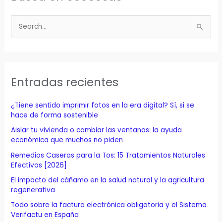
B
u
s
c
a
Entradas recientes
r
p
¿Tiene sentido imprimir fotos en la era digital? Sí, si se
o
hace de forma sostenible
r
Aislar tu vivienda o cambiar las ventanas: la ayuda
económica que muchos no piden
:
Remedios Caseros para la Tos: 15 Tratamientos Naturales
Efectivos [2026]
El impacto del cáñamo en la salud natural y la agricultura
regenerativa
Todo sobre la factura electrónica obligatoria y el Sistema
Verifactu en España