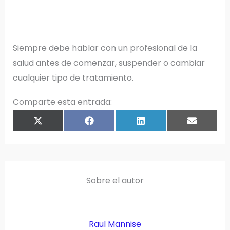
Siempre debe hablar con un profesional de la
salud antes de comenzar, suspender o cambiar
cualquier tipo de tratamiento.
Comparte esta entrada:
COMPARTIR
COMPARTIR
COMPARTIR
COMPART
X
F
L
E
EN
EN
EN
EN
(
A
I
M
T
C
N
A
W
E
K
I
I
B
E
L
T
O
D
T
O
I
E
K
N
R
)
Sobre el autor
Raul Mannise