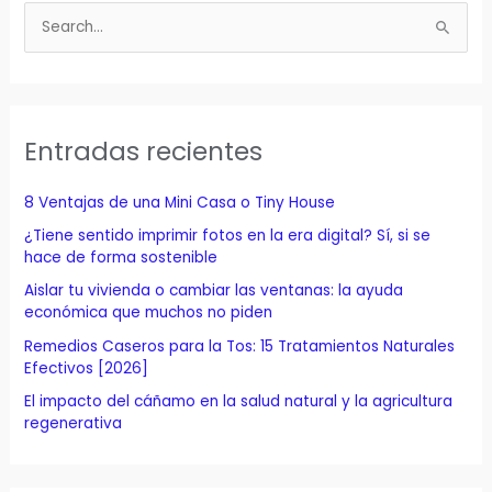
B
u
s
c
a
Entradas recientes
r
p
8 Ventajas de una Mini Casa o Tiny House
o
¿Tiene sentido imprimir fotos en la era digital? Sí, si se
r
hace de forma sostenible
:
Aislar tu vivienda o cambiar las ventanas: la ayuda
económica que muchos no piden
Remedios Caseros para la Tos: 15 Tratamientos Naturales
Efectivos [2026]
El impacto del cáñamo en la salud natural y la agricultura
regenerativa