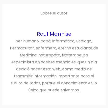
T
O
E
I
E
K
S
N
R
T
)
Sobre el autor
Raul Mannise
Ser humano, papá, informático, Ecólogo,
Permacultor, enfermero, eterno estudiante de
Medicina, naturopáta, fitoterapeuta,
especialista en aceites esenciales, que un día
decidió hacer esta web, como medio de
transmitir información importante para el
futuro de todos, porque el conocimiento es lo
único que puede salvarnos.