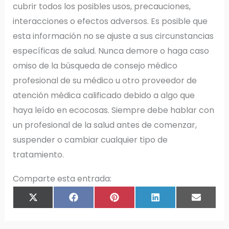
cubrir todos los posibles usos, precauciones,
interacciones o efectos adversos. Es posible que
esta información no se ajuste a sus circunstancias
específicas de salud. Nunca demore o haga caso
omiso de la búsqueda de consejo médico
profesional de su médico u otro proveedor de
atención médica calificado debido a algo que
haya leído en ecocosas. Siempre debe hablar con
un profesional de la salud antes de comenzar,
suspender o cambiar cualquier tipo de
tratamiento.
Comparte esta entrada:
COMPARTIR
COMPARTIR
COMPARTIR
COMPARTIR
COMPAR
X
F
P
L
E
EN
EN
EN
EN
EN
(
A
I
I
M
T
C
N
N
A
W
E
T
K
I
I
B
E
E
L
T
O
R
D