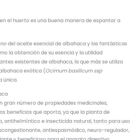
en el huerto es una buena manera de espantar a
no del aceite esencial de albahaca y las fantásticas
o la obtención de su esencia y la utilidad
antes existentes de albahaca, la que más se utiliza
albahaca exótica (
Ocimum basilicum ssp
a única.
haca
un gran número de propiedades medicinales,
los beneficios que aporta, ya que la planta de
o, antihelmíntico e insecticida natural, tanto para uso
congestionante, antiespasmódico, neuro-regulador,
ante y beneficioso para el aparato digestivo.