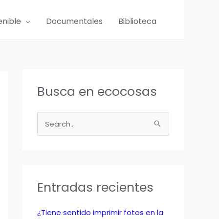
enible
Documentales
Biblioteca
Busca en ecocosas
B
u
s
c
a
Entradas recientes
r
p
¿Tiene sentido imprimir fotos en la