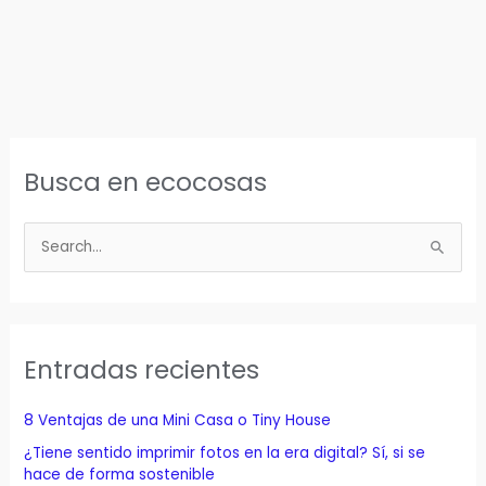
Busca en ecocosas
B
u
s
c
a
Entradas recientes
r
p
8 Ventajas de una Mini Casa o Tiny House
o
¿Tiene sentido imprimir fotos en la era digital? Sí, si se
r
hace de forma sostenible