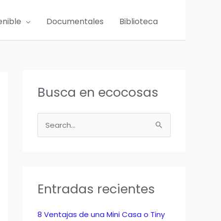
enible
Documentales
Biblioteca
Busca en ecocosas
B
u
s
c
a
Entradas recientes
r
p
8 Ventajas de una Mini Casa o Tiny