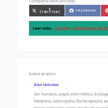
Comparte esta entrada:
COMPARTIR
X
COMPARTIR
FACEBOOK
EN
(TWITTER)
EN
Leer más..
McLibel - McDifamación (
Sobre el autor
Raul Mannise
Ser humano, papá, informático, Ecólog
Medicina, naturopáta, fitoterapeuta, es