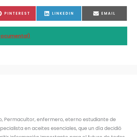
COMPARTIR
COMPARTIR
COMPARTIR
PINTEREST
LINKEDIN
EMAIL
EN
EN
EN
Documental)
o, Permacultor, enfermero, eterno estudiante de
pecialista en aceites esenciales, que un día decidió