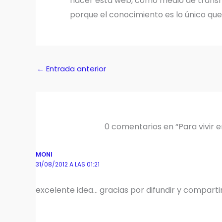
hacer esta web, como medio de transmi
porque el conocimiento es lo único qu
←
Entrada anterior
0 comentarios en “Para vivir e
MONI
31/08/2012 A LAS 01:21
excelente idea… gracias por difundir y compartir