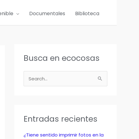
enible
Documentales
Biblioteca
Busca en ecocosas
B
u
s
c
a
Entradas recientes
r
p
¿Tiene sentido imprimir fotos en la