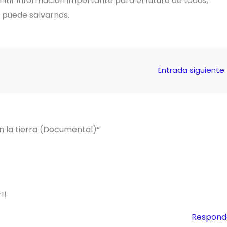
tir información importante para el futuro de todos,
e puede salvarnos.
Entrada siguiente
n la tierra (Documental)”
!!
Respond