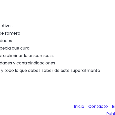
ectivos
 de romero
iedades
pecia que cura
ara eliminar la onicomicosis
iedades y contraindicaciones
s y todo lo que debes saber de este superalimento
Inicio
Contacto
B
Pub