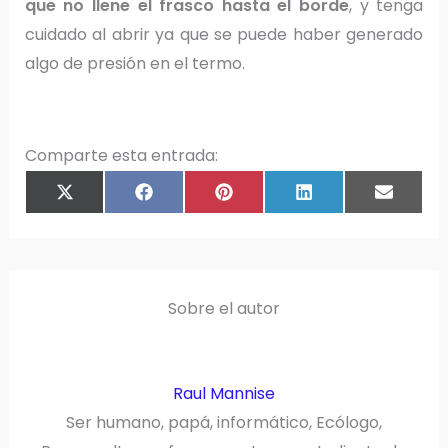
que no llene el frasco hasta el borde
, y tenga
cuidado al abrir ya que se puede haber generado
algo de presión en el termo.
Comparte esta entrada:
COMPARTIR
COMPARTIR
COMPARTIR
COMPARTIR
COMPAR
X
F
P
L
E
EN
EN
EN
EN
EN
(
A
I
I
M
T
C
N
N
A
W
E
T
K
I
I
B
E
E
L
T
O
R
D
T
O
E
I
E
K
S
N
R
T
)
Sobre el autor
Raul Mannise
Ser humano, papá, informático, Ecólogo,