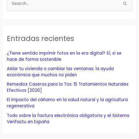
B
u
s
c
a
Entradas recientes
r
p
¿Tiene sentido imprimir fotos en la era digital? Sí, si se
o
hace de forma sostenible
r
Aislar tu vivienda o cambiar las ventanas: la ayuda
económica que muchos no piden
:
Remedios Caseros para la Tos: 15 Tratamientos Naturales
Efectivos [2026]
El impacto del cáñamo en la salud natural y la agricultura
regenerativa
Todo sobre la factura electrónica obligatoria y el Sistema
Verifactu en España