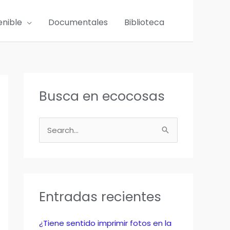
enible
Documentales
Biblioteca
Busca en ecocosas
B
u
s
c
a
Entradas recientes
r
p
¿Tiene sentido imprimir fotos en la