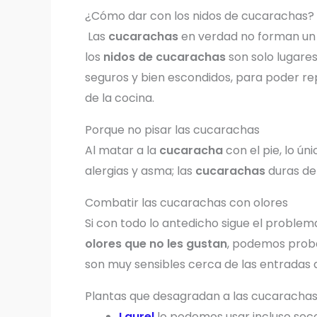
¿Cómo dar con los nidos de cucarachas?
Las
cucarachas
en verdad no forman u
los
nidos de cucarachas
son solo lugares
seguros y bien escondidos, para poder rep
de la cocina.
Porque no pisar las cucarachas
Al matar a la
cucaracha
con el pie, lo ú
alergias y asma; las
cucarachas
duras de 
Combatir las cucarachas con olores
Si con todo lo antedicho sigue el problema
olores que no les gustan
, podemos proba
son muy sensibles cerca de las entradas d
Plantas que desagradan a las cucarachas
Laurel
lo podemos usar incluso seco