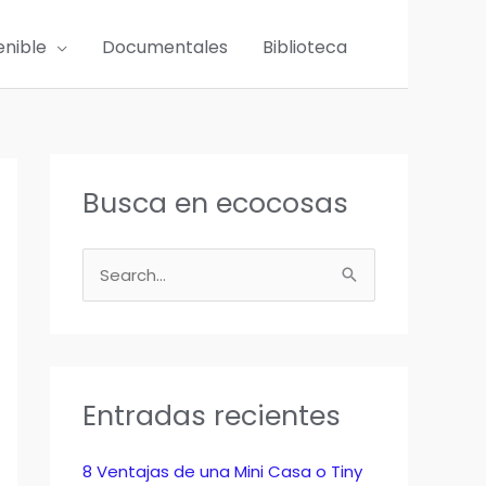
enible
Documentales
Biblioteca
Busca en ecocosas
B
u
s
c
a
Entradas recientes
r
p
8 Ventajas de una Mini Casa o Tiny