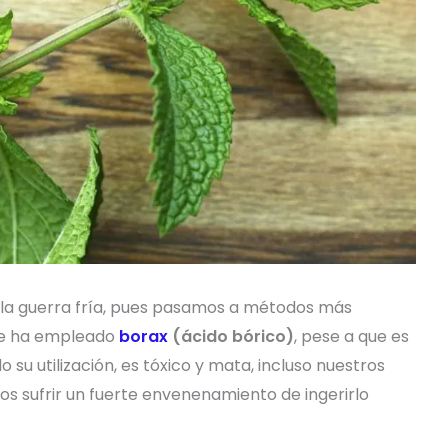
 la guerra fría, pues pasamos a métodos más
 se ha empleado
borax
(ácido bórico)
, pese a que es
su utilización, es tóxico y mata, incluso nuestros
s sufrir un fuerte envenenamiento de ingerirlo