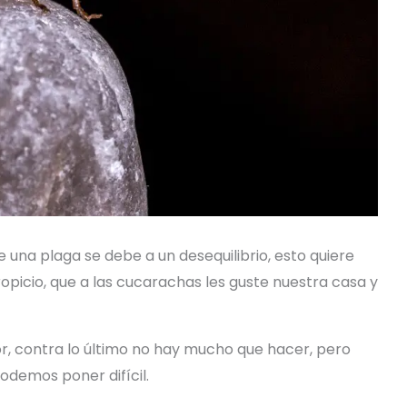
una plaga se debe a un desequilibrio, esto quiere
opicio, que a las cucarachas les guste nuestra casa y
r, contra lo último no hay mucho que hacer, pero
odemos poner difícil.