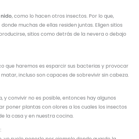
n
nido
, como lo hacen otros insectos. Por lo que,
 donde muchas de ellas residen juntas. Eligen sitios
roducirse, sitios como detrás de la nevera o debajo
nico que haremos es esparcir sus bacterias y provocar
matar, incluso son capaces de sobrevivir sin cabeza.
, y convivir no es posible, entonces hay algunos
r poner plantas con olores a los cuales los insectos
e la casa y en nuestra cocina.
:
, yo suelo ponerlo por ejemplo donde guardo la