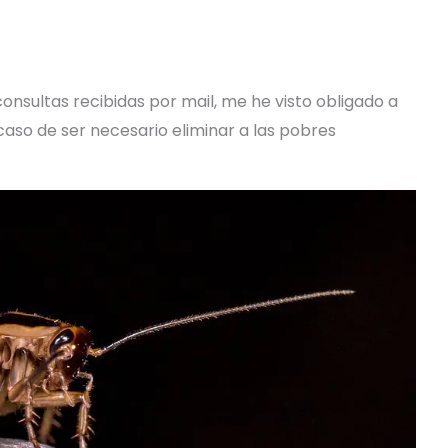
 consultas recibidas por mail, me he visto obligado a
aso de ser necesario eliminar a las pobres