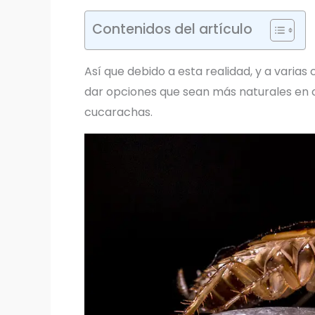
Contenidos del artículo
Así que debido a esta realidad, y a varias
dar opciones que sean más naturales en c
cucarachas.