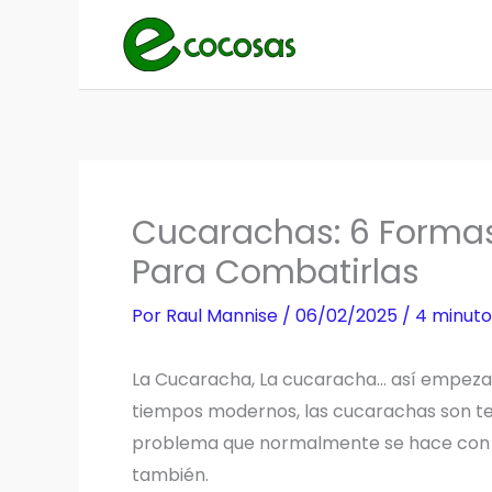
Ir
al
contenido
Cucarachas: 6 Formas
Para Combatirlas
Por
Raul Mannise
/
06/02/2025
/
4 minuto
La Cucaracha, La cucaracha… así empezab
tiempos modernos, las cucarachas son tem
problema que normalmente se hace con 
también.