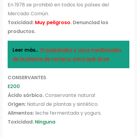
En 1978 se prohibió en todos los países del
Mercado Común.
Toxicidad:
Muy peligroso
. Denunciad los
productos.
Leer más..
Propiedades y usos medicinales
de la planta de romero: para qué sirve
CONSERVANTES
E200
Ácido sórbico.
Conservante natural
Origen:
Natural de plantas y sintético.
Alimentos:
leche fermentada y yogurs.
Toxicidad:
Ninguna