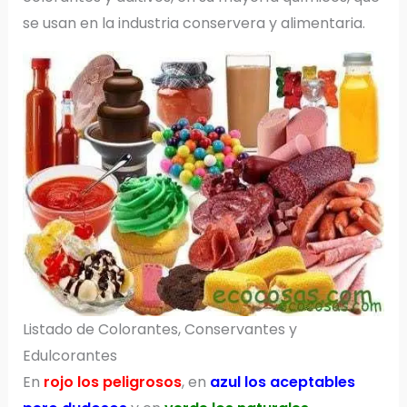
se usan en la industria conservera y alimentaria.
Listado de Colorantes, Conservantes y
Edulcorantes
En
rojo los peligrosos
, en
azul los aceptables