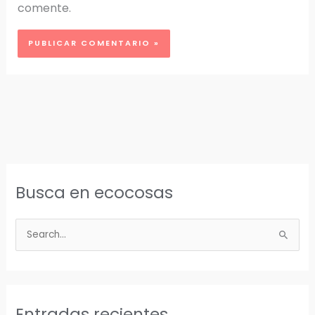
comente.
Busca en ecocosas
B
u
s
c
a
Entradas recientes