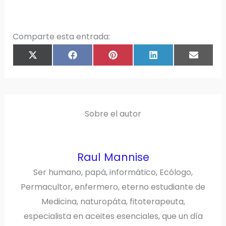
Comparte esta entrada:
COMPARTIR
COMPARTIR
COMPARTIR
COMPARTIR
COMPAR
X
F
P
L
E
EN
EN
EN
EN
EN
(
A
I
I
M
T
C
N
N
A
W
E
T
K
I
I
B
E
E
L
T
O
R
D
T
O
E
I
E
K
S
N
R
T
)
Sobre el autor
Raul Mannise
Ser humano, papá, informático, Ecólogo,
Permacultor, enfermero, eterno estudiante de
Medicina, naturopáta, fitoterapeuta,
especialista en aceites esenciales, que un día