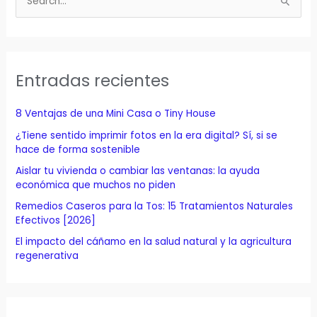
u
s
c
a
Entradas recientes
r
p
8 Ventajas de una Mini Casa o Tiny House
o
¿Tiene sentido imprimir fotos en la era digital? Sí, si se
r
hace de forma sostenible
:
Aislar tu vivienda o cambiar las ventanas: la ayuda
económica que muchos no piden
Remedios Caseros para la Tos: 15 Tratamientos Naturales
Efectivos [2026]
El impacto del cáñamo en la salud natural y la agricultura
regenerativa