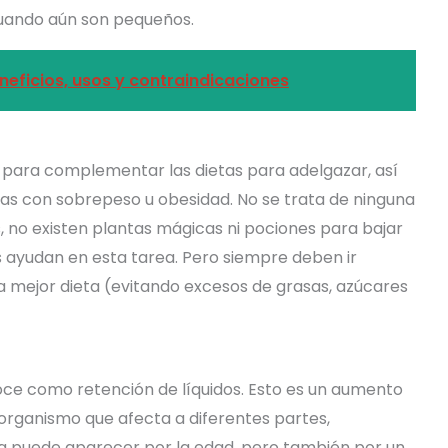
 cuando aún son pequeños.
neficios, usos y contraindicaciones
s para complementar las dietas para adelgazar, así
as con sobrepeso u obesidad. No se trata de ninguna
 no existen plantas mágicas ni pociones para bajar
s ayudan en esta tarea. Pero siempre deben ir
mejor dieta (evitando excesos de grasas, azúcares
ce como retención de líquidos. Esto es un aumento
el organismo que afecta a diferentes partes,
ma puede aparecer por la edad, pero también por un