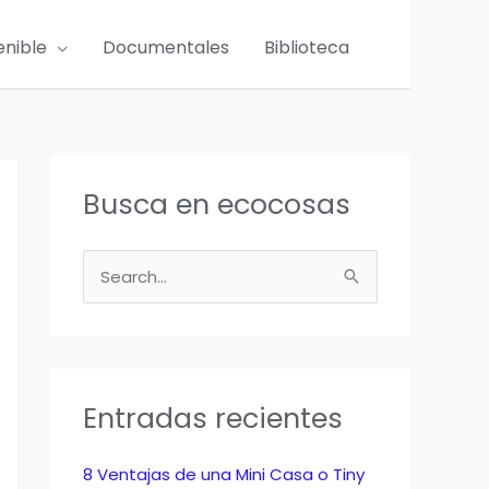
enible
Documentales
Biblioteca
Busca en ecocosas
B
u
s
c
a
Entradas recientes
r
p
8 Ventajas de una Mini Casa o Tiny