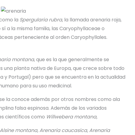
 como la
Spergularia rubra
, la llamada arenaria roja,
í a la misma familia, las Caryophyllaceae o
báceas perteneciente al orden Caryophyllales.
naria montana
, que es la que generalmente se
s una planta nativa de Europa, que crece sobre todo
aña y Portugal) pero que se encuentra en la actualidad
r humano para su uso medicinal.
y se la conoce además por otros nombres como ala
lina falsa espinosa. Además de los variados
es científicos como
Willwebera montana,
 Alsine montana, Arenaria caucasica, Arenaria