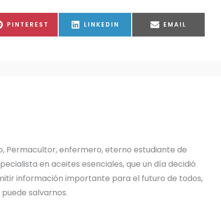
COMPARTIR
COMPARTIR
COMPARTIR
PINTEREST
LINKEDIN
EMAIL
EN
EN
EN
o, Permacultor, enfermero, eterno estudiante de
pecialista en aceites esenciales, que un día decidió
tir información importante para el futuro de todos,
e puede salvarnos.