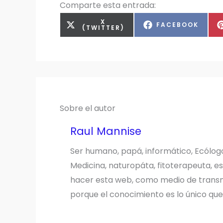
Comparte esta entrada:
COMPARTIR
X
COMPARTIR
FACEBOOK
EN
(TWITTER)
EN
Sobre el autor
Raul Mannise
Ser humano, papá, informático, Ecólog
Medicina, naturopáta, fitoterapeuta, es
hacer esta web, como medio de transmi
porque el conocimiento es lo único qu