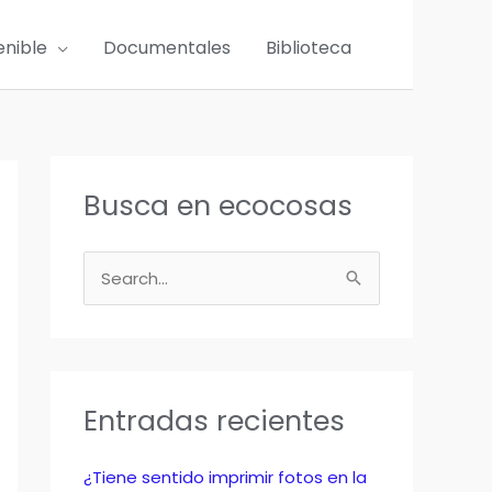
enible
Documentales
Biblioteca
Busca en ecocosas
B
u
s
c
a
Entradas recientes
r
p
¿Tiene sentido imprimir fotos en la