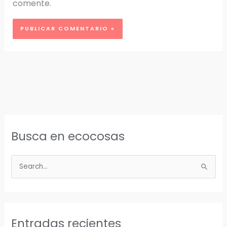
comente.
Busca en ecocosas
B
u
s
c
a
Entradas recientes