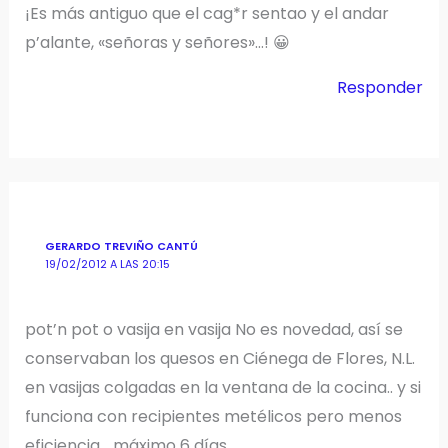
¡Es más antiguo que el cag*r sentao y el andar
p’alante, «señoras y señores»…! 😀
Responder
GERARDO TREVIÑO CANTÚ
19/02/2012 A LAS 20:15
pot’n pot o vasija en vasija No es novedad, así se
conservaban los quesos en Ciénega de Flores, N.L.
en vasijas colgadas en la ventana de la cocina.. y si
funciona con recipientes metélicos pero menos
eficiencia …máximo 6 días