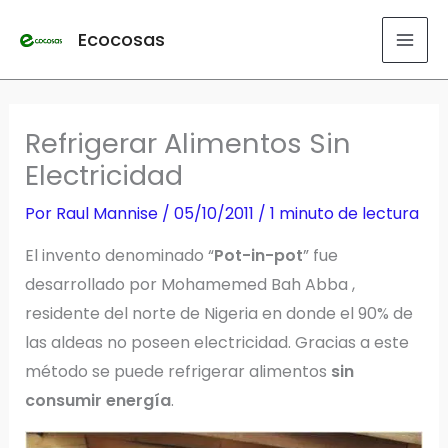
Ir
Ecocosas
al
contenido
Refrigerar Alimentos Sin
Electricidad
Por
Raul Mannise
/
05/10/2011
/
1 minuto de lectura
El invento denominado “
Pot-in-pot
” fue
desarrollado por Mohamemed Bah Abba ,
residente del norte de Nigeria en donde el 90% de
las aldeas no poseen electricidad. Gracias a este
método se puede refrigerar alimentos
sin
consumir energía
.