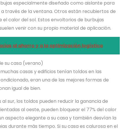
bujas especialmente diseñado como aislante para
 a través de la ventana. Otros están recubiertos de
 el calor del sol. Estos envoltorios de burbujas
elen venir con su propio material de aplicación.
ias al ahorro y a la optimización logística
de su casa (verano)
muchas casas y edificios tenían toldos en las
acondicionado, eran una de las mejores formas de
onan igual de bien.
 al sur, los toldos pueden reducir la ganancia de
rientadas al oeste, pueden bloquear el 77% del calor
 un aspecto elegante a su casa y también desvían la
ias durante más tiempo. Si su casa es calurosa en el