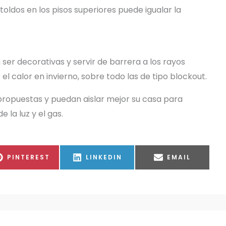
r toldos en los pisos superiores puede igualar la
er decorativas y servir de barrera a los rayos
l calor en invierno, sobre todo las de tipo blockout.
s propuestas y puedan aislar mejor su casa para
 la luz y el gas.
COMPARTIR
COMPARTIR
COMPARTIR
PINTEREST
LINKEDIN
EMAIL
EN
EN
EN