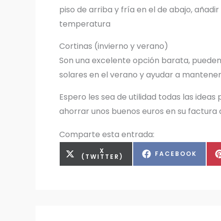
piso de arriba y fría en el de abajo, añadi
temperatura
Cortinas (invierno y verano)
Son una excelente opción barata, pueden s
solares en el verano y ayudar a mantener e
Espero les sea de utilidad todas las idea
ahorrar unos buenos euros en su factura de
Comparte esta entrada:
COMPARTIR
X
COMPARTIR
FACEBOOK
EN
(TWITTER)
EN