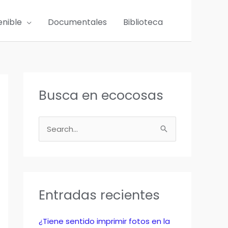
enible
Documentales
Biblioteca
Busca en ecocosas
B
u
s
c
a
Entradas recientes
r
p
¿Tiene sentido imprimir fotos en la