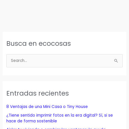
Busca en ecocosas
B
u
s
c
a
Entradas recientes
r
p
8 Ventajas de una Mini Casa o Tiny House
o
¿Tiene sentido imprimir fotos en la era digital? Sí, si se
r
hace de forma sostenible
: