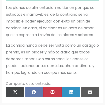
Los planes de alimentación no tienen por qué ser
estrictos e inamovibles, de lo contrario sería
imposible poder ejecutar con éxito un plan de
comidas en casa, el cocinar es un acto de amor
que se expresa a través de los olores y sabores.
La comida nunca debe ser vista como un castigo o
premio, es un placer y hábito diario que todos
debemos tener. Con estos sencillos consejos
puedes balancear tus comidas, ahorrar dinero y
tiempo, logrando un cuerpo más sano.
Comparte esta entrada:
COMPARTIR
COMPARTIR
COMPARTIR
COMPARTIR
COMPAR
X
F
P
L
E
EN
EN
EN
EN
EN
(
A
I
I
M
T
C
N
N
A
W
E
T
K
I
I
B
E
E
L
T
O
R
D