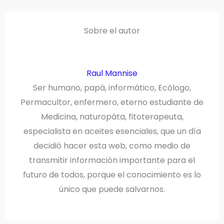
T
O
E
I
E
K
S
N
R
T
)
Sobre el autor
Raul Mannise
Ser humano, papá, informático, Ecólogo,
Permacultor, enfermero, eterno estudiante de
Medicina, naturopáta, fitoterapeuta,
especialista en aceites esenciales, que un día
decidió hacer esta web, como medio de
transmitir información importante para el
futuro de todos, porque el conocimiento es lo
único que puede salvarnos.