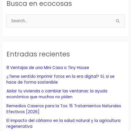
Busca en ecocosas
B
u
s
c
a
Entradas recientes
r
p
8 Ventajas de una Mini Casa o Tiny House
o
¿Tiene sentido imprimir fotos en la era digital? Sí, si se
r
hace de forma sostenible
:
Aislar tu vivienda o cambiar las ventanas: la ayuda
económica que muchos no piden
Remedios Caseros para la Tos: 15 Tratamientos Naturales
Efectivos [2026]
El impacto del cáñamo en la salud natural y la agricultura
regenerativa