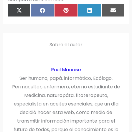
COMPARTIR
COMPARTIR
COMPARTIR
COMPARTIR
COMPAR
X
F
P
L
E
EN
EN
EN
EN
EN
(
A
I
I
M
T
C
N
N
A
W
E
T
K
I
I
B
E
E
L
T
O
R
D
T
O
E
I
E
K
S
N
R
T
)
Sobre el autor
Raul Mannise
Ser humano, papá, informático, Ecólogo,
Permacultor, enfermero, eterno estudiante de
Medicina, naturopáta, fitoterapeuta,
especialista en aceites esenciales, que un día
decidió hacer esta web, como medio de
transmitir información importante para el
futuro de todos, porque el conocimiento es lo