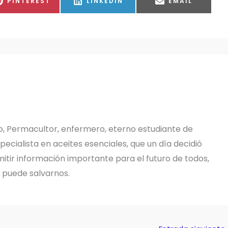
COMPARTIR
COMPARTIR
COMPARTIR
PINTEREST
LINKEDIN
EMAIL
EN
EN
EN
o, Permacultor, enfermero, eterno estudiante de
pecialista en aceites esenciales, que un día decidió
tir información importante para el futuro de todos,
e puede salvarnos.