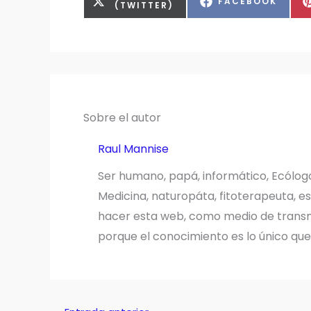
COMPARTIR
FACEBOOK
EN
(TWITTER)
EN
Sobre el autor
Raul Mannise
Ser humano, papá, informático, Ecólog
Medicina, naturopáta, fitoterapeuta, es
hacer esta web, como medio de transmi
porque el conocimiento es lo único qu