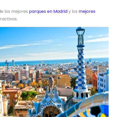
de los mejores
parques en Madrid
y los
mejores
ractivos.