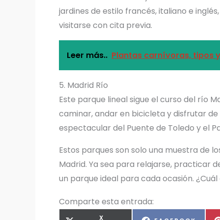
jardines de estilo francés, italiano e ing
visitarse con cita previa.
Leer más..
Plantas carnívoras, tipos 
5. Madrid Río
Este parque lineal sigue el curso del río
caminar, andar en bicicleta y disfrutar de
espectacular del Puente de Toledo y el Pa
Estos parques son solo una muestra de l
Madrid. Ya sea para relajarse, practicar d
un parque ideal para cada ocasión. ¿Cuál 
Comparte esta entrada:
COMPARTIR
X