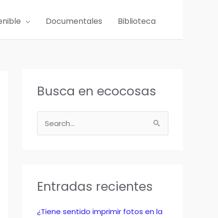
enible
Documentales
Biblioteca
Busca en ecocosas
B
u
s
c
a
Entradas recientes
r
p
¿Tiene sentido imprimir fotos en la