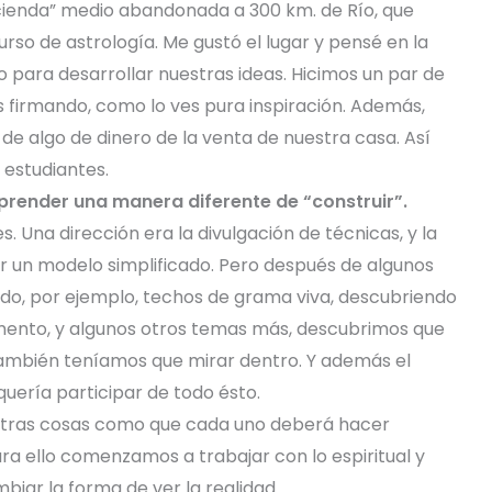
acienda” medio abandonada a 300 km. de Río, que
rso de astrología. Me gustó el lugar y pensé en la
ajo para desarrollar nuestras ideas. Hicimos un par de
 firmando, como lo ves pura inspiración. Además,
e algo de dinero de la venta de nuestra casa. Así
 estudiantes.
prender una manera diferente de “construir”.
Una dirección era la divulgación de técnicas, y la
ser un modelo simplificado. Pero después de algunos
endo, por ejemplo, techos de grama viva, descubriendo
mento, y algunos otros temas más, descubrimos que
también teníamos que mirar dentro. Y además el
uería participar de todo ésto.
 otras cosas como que cada uno deberá hacer
ra ello comenzamos a trabajar con lo espiritual y
ar la forma de ver la realidad.