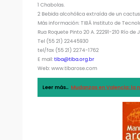
1 Chabolas.
2 Bebida alcohólica extraída de un cactus
Más información: TIBÁ Instituto de Tecnolo
Rua Roquete Pinto 20 A. 22291-210 Río de Ja
Tel (55 21) 22445930
tel/fax (55 21) 2274-1762
E mail:
tiba@tiba.org.br
Web: www.tibarose.com
Leer más..
Mudanzas en Valencia: la m