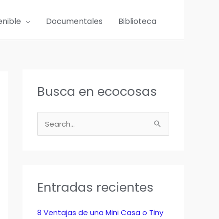
enible
Documentales
Biblioteca
Busca en ecocosas
B
u
s
c
a
Entradas recientes
r
p
8 Ventajas de una Mini Casa o Tiny