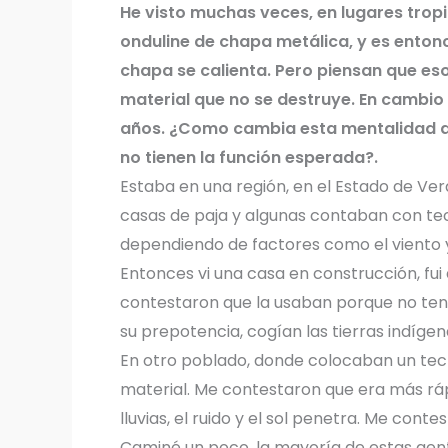
He visto muchas veces, en lugares tropi
onduline de chapa metálica, y es entonc
chapa se calienta. Pero piensan que eso 
material que no se destruye. En cambio 
años. ¿Como cambia esta mentalidad d
no tienen la función esperada?.
Estaba en una región, en el Estado de Ve
casas de paja y algunas contaban con tec
dependiendo de factores como el viento y 
Entonces vi una casa en construcción, fui
contestaron que la usaban porque no ten
su prepotencia, cogían las tierras indígen
En otro poblado, donde colocaban un tech
material. Me contestaron que era más rápi
lluvias, el ruido y el sol penetra. Me contes
Caminé un poco, la mayoría de estas gente