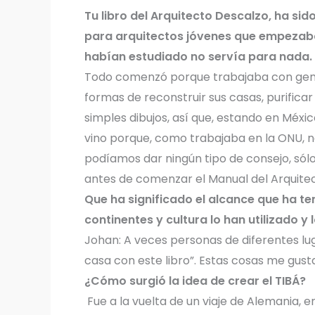
Tu libro del Arquitecto Descalzo, ha s
para arquitectos jóvenes que empezaba
habían estudiado no servía para nada. ¿Q
Todo comenzó porque trabajaba con gente 
formas de reconstruir sus casas, purifica
simples dibujos, así que, estando en Méxi
vino porque, como trabajaba en la ONU, 
podíamos dar ningún tipo de consejo, sól
antes de comenzar el Manual del Arquite
Que ha significado el alcance que ha te
continentes y cultura lo han utilizado y lo
Johan: A veces personas de diferentes lu
casa con este libro”. Estas cosas me gust
¿Cómo surgió la idea de crear el TIBÁ?
Fue a la vuelta de un viaje de Alemania, e