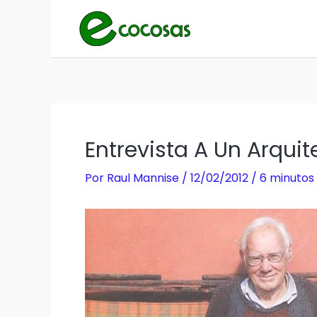
Ir
al
contenido
Entrevista A Un Arqui
Por
Raul Mannise
/
12/02/2012
/
6 minutos 