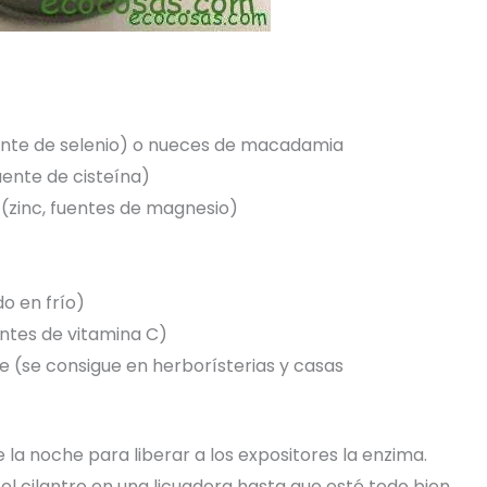
fuente de selenio) o nueces de macadamia
fuente de cisteína)
 (zinc, fuentes de magnesio)
do en frío)
ntes de vitamina C)
se (se consigue en herborísterias y casas
 la noche para liberar a los expositores la enzima.
y el cilantro en una licuadora hasta que esté todo bien