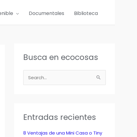
enible
Documentales
Biblioteca
Busca en ecocosas
B
u
s
c
a
Entradas recientes
r
p
8 Ventajas de una Mini Casa o Tiny