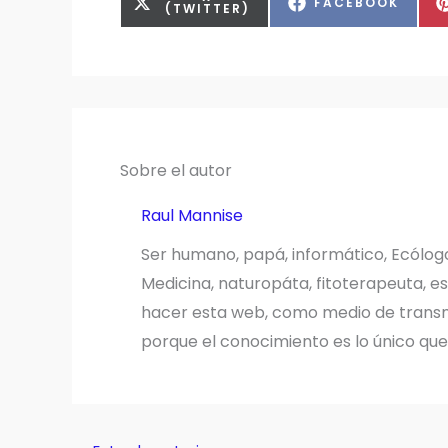
COMPARTIR
FACEBOOK
EN
(TWITTER)
EN
Sobre el autor
Raul Mannise
Ser humano, papá, informático, Ecólog
Medicina, naturopáta, fitoterapeuta, es
hacer esta web, como medio de transmi
porque el conocimiento es lo único qu