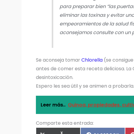
para preparar bien “las puertas
eliminar las toxinas y evitar u
empeoramientos de la salud fís
aconsejamos consulte con un pr
Se aconseja tomar
Chlorella
(se consigue 
antes de comer esta receta deliciosa. La
desintoxicación.
Espero les sea útil y se animen a probarla
Leer más..
Quinoa, propiedades, culti
Comparte esta entrada:
COMPARTIR
X