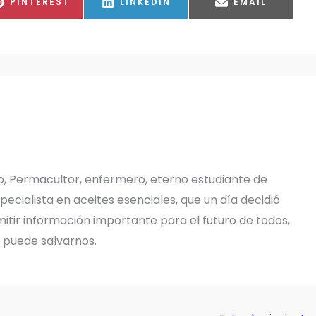
COMPARTIR
COMPARTIR
COMPARTIR
PINTEREST
LINKEDIN
EMAIL
EN
EN
EN
o, Permacultor, enfermero, eterno estudiante de
pecialista en aceites esenciales, que un día decidió
tir información importante para el futuro de todos,
e puede salvarnos.