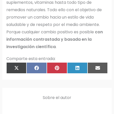
suplementos, vitaminas hasta todo tipo de
remedios naturales. Todo ello con el objetivo de
promover un cambio hacia un estilo de vida
saludable y de respeto por el medio ambiente.
Porque cualquier cambio positivo es posible
con
información contrastada y basada en la
investigación científica
.
Comparte esta entrada:
COMPARTIR
COMPARTIR
COMPARTIR
COMPARTIR
COMPAR
X
F
P
L
E
EN
EN
EN
EN
EN
(
A
I
I
M
T
C
N
N
A
W
E
T
K
I
I
B
E
E
L
T
O
R
D
T
O
E
I
E
K
S
N
R
T
)
Sobre el autor