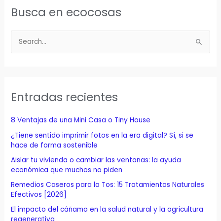
Busca en ecocosas
B
u
s
c
a
Entradas recientes
r
p
8 Ventajas de una Mini Casa o Tiny House
o
¿Tiene sentido imprimir fotos en la era digital? Sí, si se
r
hace de forma sostenible
:
Aislar tu vivienda o cambiar las ventanas: la ayuda
económica que muchos no piden
Remedios Caseros para la Tos: 15 Tratamientos Naturales
Efectivos [2026]
El impacto del cáñamo en la salud natural y la agricultura
regenerativa