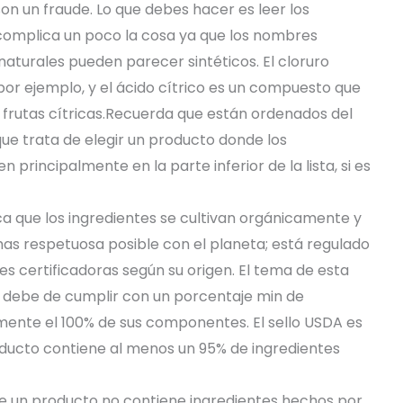
son un fraude. Lo que debes hacer es leer los
 complica un poco la cosa ya que los nombres
 naturales pueden parecer sintéticos. El cloruro
por ejemplo, y el ácido cítrico es un compuesto que
 frutas cítricas.Recuerda que están ordenados del
ue trata de elegir un producto donde los
 principalmente en la parte inferior de la lista, si es
ica que los ingredientes se cultivan orgánicamente y
mas respetuosa posible con el planeta; está regulado
es certificadoras según su origen. El tema de esta
a debe de cumplir con un porcentaje min de
ente el 100% de sus componentes. El sello USDA es
producto contiene al menos un 95% de ingredientes
que un producto no contiene ingredientes hechos por