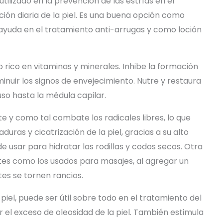
utilizado en la prevención de las estrías en el
ción diaria de la piel. Es una buena opción como
ayuda en el tratamiento anti-arrugas y como loción
vo rico en vitaminas y minerales. Inhibe la formación
minuir los signos de envejecimiento. Nutre y restaura
so hasta la médula capilar.
nte y como tal combate los radicales libres, lo que
duras y cicatrización de la piel, gracias a su alto
 usar para hidratar las rodillas y codos secos. Otra
ites como los usados para masajes, al agregar un
es se tornen rancios.
 piel, puede ser útil sobre todo en el tratamiento del
r el exceso de oleosidad de la piel. También estimula