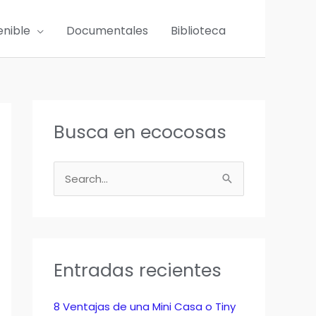
enible
Documentales
Biblioteca
Busca en ecocosas
B
u
s
c
a
Entradas recientes
r
p
8 Ventajas de una Mini Casa o Tiny