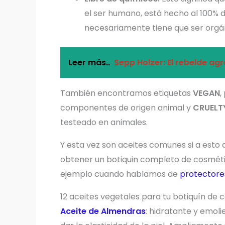
el ser humano, está hecho al 100% 
necesariamente tiene que ser orgá
Leer más..
Sepp Holzer: El rebelde ag
También encontramos etiquetas
VEGAN
,
componentes de origen animal y
CRUELTY
testeado en animales.
Y esta vez son aceites comunes si a est
obtener un botiquin completo de cosméti
ejemplo cuando hablamos de
protectores
12 aceites vegetales para tu botiquín de 
Aceite de Almendras
: hidratante y emoli