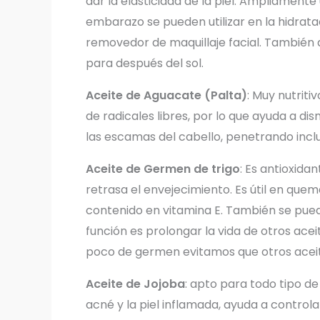
dar la elasticidad de la piel. Ampliamente 
embarazo se pueden utilizar en la hidrata
removedor de maquillaje facial. También 
para después del sol.
Aceite de Aguacate (Palta)
: Muy nutriti
de radicales libres, por lo que ayuda a dis
las escamas del cabello, penetrando inclu
Aceite de Germen de trigo
: Es antioxida
retrasa el envejecimiento. Es útil en quema
contenido en vitamina E. También se puede
función es prolongar la vida de otros ace
poco de germen evitamos que otros aceit
Aceite de Jojoba
: apto para todo tipo de
acné y la piel inflamada, ayuda a controla