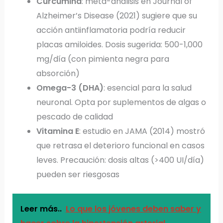
Curcumina
: meta-análisis en Journal of
Alzheimer’s Disease (2021) sugiere que su
acción antiinflamatoria podría reducir
placas amiloides. Dosis sugerida: 500-1,000
mg/día (con pimienta negra para
absorción)
Omega-3 (DHA)
: esencial para la salud
neuronal. Opta por suplementos de algas o
pescado de calidad
Vitamina E
: estudio en JAMA (2014) mostró
que retrasa el deterioro funcional en casos
leves. Precaución: dosis altas (>400 UI/día)
pueden ser riesgosas
Leer más..
Lo que los jóvenes deben saber y