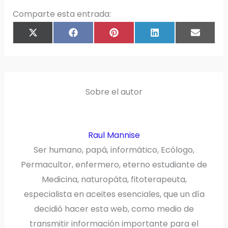
Comparte esta entrada:
COMPARTIR
COMPARTIR
COMPARTIR
COMPARTIR
COMPAR
X
F
P
L
E
EN
EN
EN
EN
EN
(
A
I
I
M
T
C
N
N
A
W
E
T
K
I
I
B
E
E
L
T
O
R
D
T
O
E
I
E
K
S
N
R
T
)
Sobre el autor
Raul Mannise
Ser humano, papá, informático, Ecólogo,
Permacultor, enfermero, eterno estudiante de
Medicina, naturopáta, fitoterapeuta,
especialista en aceites esenciales, que un día
decidió hacer esta web, como medio de
transmitir información importante para el