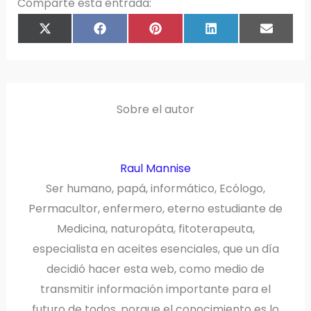
Comparte esta entrada:
COMPARTIR
COMPARTIR
COMPARTIR
COMPARTIR
COMPAR
X
F
P
L
E
EN
EN
EN
EN
EN
(
A
I
I
M
T
C
N
N
A
W
E
T
K
I
I
B
E
E
L
T
O
R
D
T
O
E
I
E
K
S
N
R
T
)
Sobre el autor
Raul Mannise
Ser humano, papá, informático, Ecólogo,
Permacultor, enfermero, eterno estudiante de
Medicina, naturopáta, fitoterapeuta,
especialista en aceites esenciales, que un día
decidió hacer esta web, como medio de
transmitir información importante para el
futuro de todos, porque el conocimiento es lo