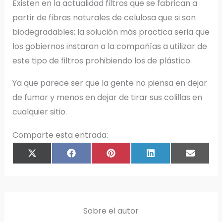
Existen en la actualidad filtros que se fabrican a
partir de fibras naturales de celulosa que si son
biodegradables; la solución más practica seria que
los gobiernos instaran a la compañías a utilizar de
este tipo de filtros prohibiendo los de plástico.
Ya que parece ser que la gente no piensa en dejar
de fumar y menos en dejar de tirar sus colillas en
cualquier sitio.
Comparte esta entrada:
COMPARTIR
COMPARTIR
COMPARTIR
COMPARTIR
COMPAR
X
F
P
L
E
EN
EN
EN
EN
EN
(
A
I
I
M
T
C
N
N
A
W
E
T
K
I
I
B
E
E
L
T
O
R
D
T
O
E
I
E
K
S
N
R
T
)
Sobre el autor