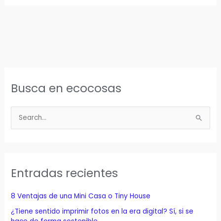
Busca en ecocosas
B
u
s
c
a
Entradas recientes
r
p
8 Ventajas de una Mini Casa o Tiny House
o
¿Tiene sentido imprimir fotos en la era digital? Sí, si se
r